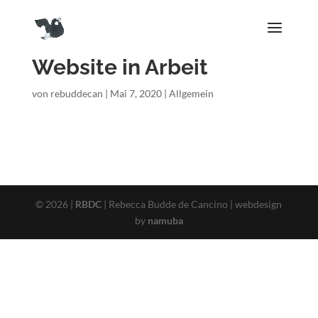
Website in Arbeit
von
rebuddecan
|
Mai 7, 2020
|
Allgemein
© 2026 |
RBDC
| Rebecca Budde de Cancino | webdesign
by
namuba