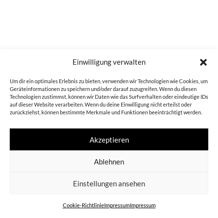
Einwilligung verwalten
Um dir ein optimales Erlebnis zu bieten, verwenden wir Technologien wie Cookies, um
Geräteinformationen zu speichern und/oder darauf zuzugreifen. Wenn du diesen
Technologien zustimmst, können wir Daten wie das Surfverhalten oder eindeutige IDs
auf dieser Website verarbeiten. Wenn du deine Einwilligung nicht erteilst oder
zurückziehst, können bestimmte Merkmale und Funktionen beeinträchtigt werden.
Akzeptieren
Ablehnen
Einstellungen ansehen
Cookie-Richtlinie
Impressum
Impressum